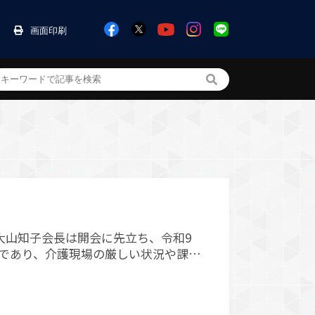
画面印刷
ンの舞台裏
ア）
介護現場を支える仕事
介護現場NOW
袋
みんなの気持ち
ボ
インタビュー
大山知子会長は開会に先立ち、令和9
であり、介護現場の厳しい状況や課題
生労働大臣、自民党の鈴木俊一幹事
積極的に行っ…