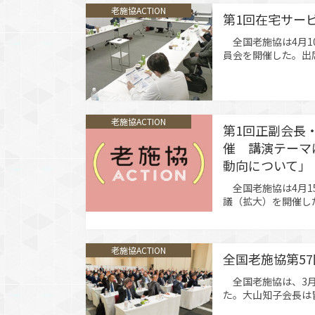
進、治療と仕事の両
老施協ACTION
策の強化が柱となっ
第1回在宅サー
ト（以下、カスハラ
全国老施協は4月1
員会を開催した。出
長、高幣副委員長、
員、矢野委員の7名
を交わした。 令和
ビスの送迎等に関す
老施協ACTION
第1回正副会長・
催 講演テーマ
動向について」
全国老施協は4月1
議（拡大）を開催し
について」と題し、
も活用可能な最新の
われた。また、「『
老施協ACTION
収益性向上と経営改
全国老施協第5
診断に基づく具体的
全国老施協は、3月
た。大山知子会長は
構）の調査によると