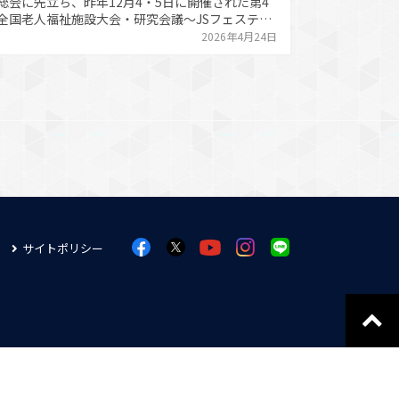
会に先立ち、昨年12月4・5日に開催された第4
全国老人福祉施設大会・研究会議〜JSフェスティ
ル in 山口〜の実践研究発表最優秀賞授与式が行わ
2026年4月24日
た。最優秀賞に輝いたのは、TOKYOの未来を創る
会福祉法人協力会による「複数法人の協働による
材確保 事業〜都内10法人による就職フェアがもた
し…
サイトポリシー