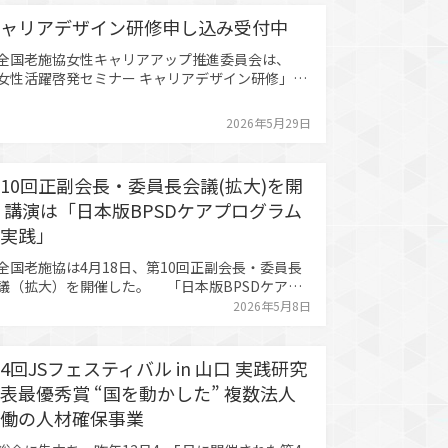
て決議を取りまとめた。全国老施協からは大山知
会長と小泉立志副会長が出席し、意見を述べた。
ャリアデザイン研修申し込み受付中
山会長は、「特…
国老施協女性キャリアアップ推進委員会は、
女性活躍啓発セミナー キャリアデザイン研修」と
した研修をオンデマンド形式にて開催している。
研修は、リーダー職を含めた各世代の職員のキ
2026年5月29日
リアをテーマとした座談会を通じ、受講者のキャ
ア形成の意識を高めることを目的としている。
手から中堅世代のキ…
10回正副会長・委員長会議(拡大)を開
 講演は「日本版BPSDケアプログラム
実践」
国老施協は4月18日、第10回正副会長・委員長
議（拡大）を開催した。 「日本版BPSDケアプ
グラムの実践オンラインシステムを活用した効果
2026年5月8日
な展開」と題した講演が行われた。東京都医学総
研究所の西田淳志氏を招き、東京都が開発・スタ
トした「日本版BPSDケアプログラム」の内容、
4回JSフェスティバル in 山口 実践研究
れまでの展開…
表最優秀賞 “国を動かした” 複数法人
働の人材確保事業