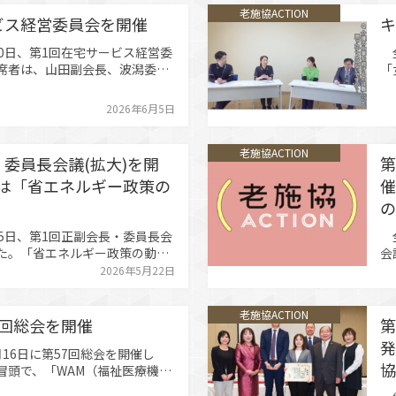
立支援の推進、ハラスメント対
け
老施協ACTION
ている。カスタマーハラスメン
子
ビス経営委員会を開催
キ
）防…
大
0日、第1回在宅サービス経営委
全
席者は、山田副会長、波潟委員
「
小佐々幹事、内田委員、渡部委
題
。主に3つの協議題について意見
本
2026年6月5日
７年度の振り返り （1）デイサー
ャ
る調査 ①送迎のさらなる評…
リ
若
老施協ACTION
委員長会議(拡大)を開
第
は「省エネルギー政策の
催
の
5日、第1回正副会長・委員長会
全
た。「省エネルギー政策の動向
会
省エネ政策の動向や介護施設で
ロ
2026年5月22日
補助金制度についての講演が行
的
省エネ最適化診断』を活用した
合
老施協ACTION
善のヒント」として、専門家の
ー
7回総会を開催
第
な…
こ
発
16日に第57回総会を開催し
協
冒頭で、「WAM（福祉医療機
、施設の約6割が人材採用に苦労