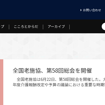
お問い合わせ
ップ
こころとからだ
アーカイブ
ード
ん
連）
継続はチカラなり
介護士は見た！リターンズ
マネジメント最前線
レクリエーショ
特集（施設・ケ
老施協ACTION
介護現場 あるある掲示板
おとなりの知恵
ば
福祉施設DX
こころメンテ
介護のグルメ
ケアニンとコラ
全国老施協、第58回総会を開催
全国老施協は6月22日、第58回総会を開催した。
年度介護報酬改定や予算の議論における重要な時期
を伝えるため、片山さつき財務大臣、上野賢一郎厚
長、小林鷹之政務調査会長などへ陳情・要望活動を