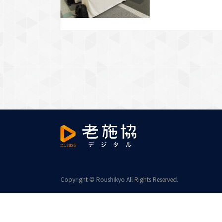
し、大変厳しい状況
がいまだ大きいこと
に全国老施協として
語った。また会員に
Copyright © Roushikyo All Rights Reserved.