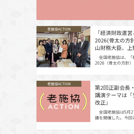
老施協ACTION
「経済財政運営
2026(骨太の
山財務大臣、上
全国老施協は、「
2026（骨太の方針
き財務大臣に、6月
に面会し、要望書を
昨年度の骨太の方針
老施協ACTION
から8年度期中改定
第2回正副会長
の対応について…
講演テーマは「
改正」
全国老施協は5月2
議を開催した。今回
改正」と題した講演
た改正労働施策総合