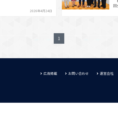
総
にある。理由として、給与格差
回
が挙げられる」とし、その改善
バ
2026年4月24日
より一層注力していくと改めて
れ
対…
社
人
ら
1
広告掲載
お問い合わせ
運営会社