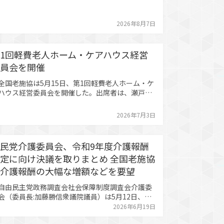
2026年8月7日
1回軽費老人ホーム・ケアハウス経営
員会を開催
国老施協は5月15日、第1回軽費老人ホーム・ケ
ハウス経営委員会を開催した。出席者は、瀬戸副
長、中川委員長、林副委員長、逆井幹事、大西委
、林委員、額田委員、井上委員の8名。令和7年度
2026年7月3日
業の振り返りのほか、主に3つの協議題について
見を交わした。 令和8年度事業について 委員会
運営方針とし…
民党介護委員会、令和9年度介護報酬
定に向け決議を取りまとめ 全国老施協
介護報酬の大幅な増額などを要望
由民主党政務調査会社会保障制度調査会介護委
会（委員長:加藤勝信衆議院議員）は5月12日、介
関係13団体（※）からヒアリングを行うととも
2026年6月19日
、介護委員会として令和9年度介護報酬改定に向