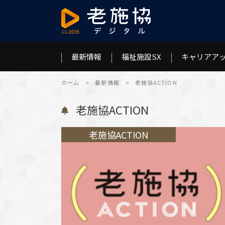
最新情報
福祉施設SX
キャリアア
ホーム
>
最新情報
>
老施協ACTION
速報（JS-Weekly）
全国施設最前線
特集 女性キャリア
こころの橋わたし
最新制度解説
老施協ピンボ
特集
介護のかくし
健康TIPS
特集（制度関
日本全国注目施設探訪
老施協ACTION
チームのこと
今月のレクリエーション
介護士は見た！
介護のかたち
老施協ACTION