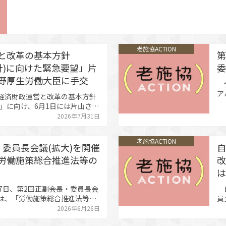
老施協ACTION
と改革の基本方針
第
方針)に向けた緊急要望」片
委
野厚生労働大臣に手交
全
ア
経済財政運営と改革の基本方針
会
）」に向け、6月1日には片山さつ
員
2日には上野賢一郎厚生労働大臣
2026年7月31日
事
提出した。 大山知子会長は、
意
を転換点に令和7年度補正予算
の
老施協ACTION
による高齢者福祉・介護事業へ
・委員長会議(拡大)を開催
自
労働施策総合推進法等の
改
は
7日、第2回正副会長・委員長会
自
は、「労働施策総合推進法等の
員
が行われた。令和7年に成立し
護
2026年6月26日
推進法等では、女性活躍の推
に