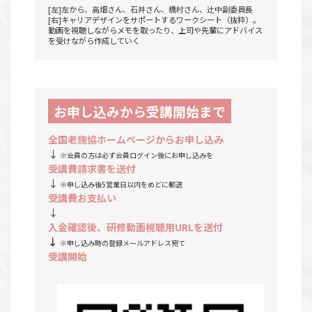
[左]左から、高畑さん、石井さん、橋村さん、辻󠄀中副委員長
[右]キャリアデザインをサポートするワークシート（抜粋）。
動画を視聴しながらメモを取ったり、上司や先輩にアドバイス
を受けながら作成していく
お申し込みから受講開始まで
全国老施協ホームページからお申し込み
↓
※会員の方は必ず会員ログイン後にお申し込みを
受講費請求書を送付
↓
※申し込み後5営業日以内をめどに郵送
受講費お支払い
↓
入金確認後、研修動画視聴用URLを送付
↓
※申し込み時の登録メールアドレス宛て
受講開始