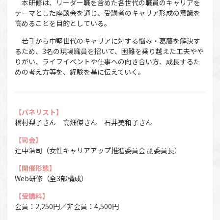
本研修は、リーダー職を含めた各世代の職員のキャリアを
テーマとした座談会を通じ、受講者のキャリア形成の意識を
高めることを目的としている。
若手から中堅世代のキャリアに対する悩み・葛藤を解決す
るため、3名の現場職員を招いて、困難を乗り越えた工夫やや
りがい、ライフイベントや仕事への向き合い方、成長するた
めの考え方等を、経験を基に伝えていく。
【パネリスト】
橋村梨子さん 高畑傑さん 石井美和子さん
【司会】
辻󠄀中浩司（女性キャリアアップ推進委員会 副委員長）
【開催形態】
Web研修（全3部構成）
【受講料】
会員：2,250円／非会員：4,500円