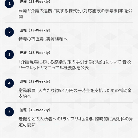
速報（JS-Weekly）
医療と介護の連携に関する様式例（対応施設の参考事例）を公
開
速報（JS-Weekly）
特養の宿直員、実質緩和へ
速報（JS-Weekly）
「介護現場における感染対策の手引き（第3版）」について 普及
リーフレットとマニュアル概要版を公表
速報（JS-Weekly）
常勤職員1人当たり約5.4万円の一時金を支払うための補助金
支給へ
速報（JS-Weekly）
老健などの入所者への「ラゲブリオ」投与、臨時的に薬剤料の算
定可能に