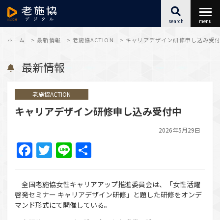
search
menu
最新情報
ホーム
>
最新情報
>
老施協ACTION
>
キャリアデザイン研修申し込み受
最新情報
福祉施設SX
老施協ACTION
キャリアアップ
キャリアデザイン研修申し込み受付中
こころとからだ
2026年5月29日
Facebook
Twitter
Line
共
アーカイブ
有
全国老施協女性キャリアアップ推進委員会は、「女性活躍
啓発セミナー キャリアデザイン研修」と題した研修をオンデ
マンド形式にて開催している。