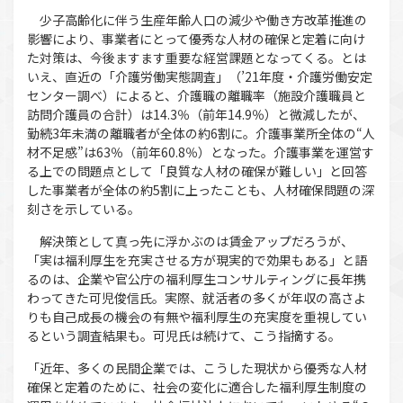
少子高齢化に伴う生産年齢人口の減少や働き方改革推進の
影響により、事業者にとって優秀な人材の確保と定着に向け
た対策は、今後ますます重要な経営課題となってくる。とは
いえ、直近の「介護労働実態調査」（’21年度・介護労働安定
センター調べ）によると、介護職の離職率（施設介護職員と
訪問介護員の合計）は14.3％（前年14.9％）と微減したが、
勤続3年未満の離職者が全体の約6割に。介護事業所全体の“人
材不足感”は63％（前年60.8％）となった。介護事業を運営す
る上での問題点として「良質な人材の確保が難しい」と回答
した事業者が全体の約5割に上ったことも、人材確保問題の深
刻さを示している。
解決策として真っ先に浮かぶのは賃金アップだろうが、
「実は福利厚生を充実させる方が現実的で効果もある」と語
るのは、企業や官公庁の福利厚生コンサルティングに長年携
わってきた可児俊信氏。実際、就活者の多くが年収の高さよ
りも自己成長の機会の有無や福利厚生の充実度を重視してい
るという調査結果も。可児氏は続けて、こう指摘する。
「近年、多くの民間企業では、こうした現状から優秀な人材
確保と定着のために、社会の変化に適合した福利厚生制度の