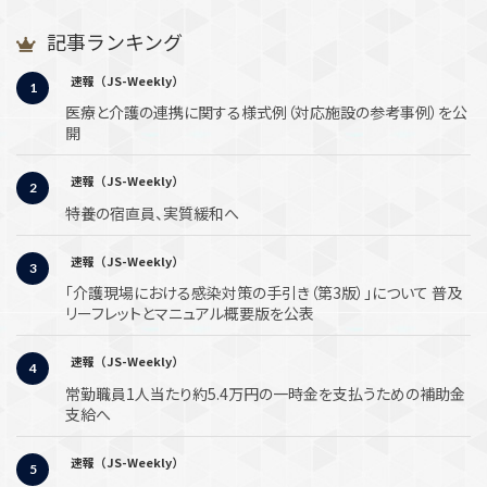
記事ランキング
速報（JS-Weekly）
医療と介護の連携に関する様式例（対応施設の参考事例）を公
開
速報（JS-Weekly）
特養の宿直員、実質緩和へ
速報（JS-Weekly）
「介護現場における感染対策の手引き（第3版）」について 普及
リーフレットとマニュアル概要版を公表
速報（JS-Weekly）
常勤職員1人当たり約5.4万円の一時金を支払うための補助金
支給へ
速報（JS-Weekly）