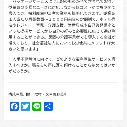
「パッケージサービスには上記のものが全て含まれており、
従業員の多様なニーズに対応しながら低コストかつ短期間で
導入でき、福利厚生担当者の業務も簡略化できます。従業員
１人当たり月額数百〜１０００円前後の定額制で、ホテル宿
泊やレジャー、育児・介護支援、財産形成や自己啓発講座と
いった提携サービスから自分の好みと必要性に応じて選び利
用することができる。民間の介護事業者でも導入する会社が
増えており、社会福祉法人においても労使共にメリットは大
きいと思います」
人手不足解消に向けて、どのような福利厚生サービスを導
入すべきか。職員らの声に耳を傾けることから始めてはいか
がだろうか。
構成＝及川静／取材・文＝菅野美和
Facebook
Twitter
Line
共
有