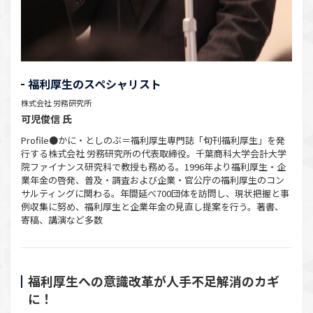
福利厚生のスペシャリスト
株式会社 労務研究所
可児俊信 氏
Profile●かに・としのぶ＝福利厚生専門誌「旬刊福利厚生」を発
行する株式会社 労務研究所の代表取締役。千葉商科大学会計大学
院ファイナンス研究科で教授も務める。1996年より福利厚生・企
業年金の啓発、普及・調査および企業・官公庁の福利厚生のコン
サルティングに関わる。年間延べ700団体を訪問し、現状把握と事
例収集に努め、福利厚生と企業年金の見直し提案を行う。著書、
寄稿、講演など多数
福利厚生への意識改革が人手不足解消のカギ
に！