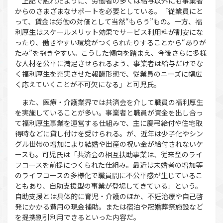
上記で触れたように、労働者の多くは給与以外にも事業者
からのさまざまなサポートを必要としている。「従業員にと
って、賃金は労働の対価として当然“もらう”もの。一方、福
利厚生はスケールメリット効果でサービス利用料が割安にな
ったり、働きやすい環境がつくられたりすることから“ありが
たみ”を抱きやすい。こうした傾向を踏まえ、今後さらに多様
な人材を公平に満足させられるよう、事業者は給与だけでな
く福利厚生を充実させた報酬形態で、従業員のニーズに幅広
く応えていくことが不可欠になる」と可児氏。
また、医療・介護業界では共済会を介して職員の福利厚生
を実施していることが多い。事業者と職員が資金を出し合っ
て福利厚生事業を運営する仕組みで、主に慶弔給付や住宅取
得時などに貸し付けを受けられる。が、近年は少子化やシン
グル世帯の増加により結婚や出産の祝い金が給付されないケ
ースも。可児氏は「共済会の相互扶助事業は、従来型のライ
フコースを前提につくられた仕組み。最近は未婚者の増加等
のライフコースの多様化で職員間に不公平感が生じているこ
ともあり、自助支援型の事業が登場してきている」という。
自助支援とは具体的に育児・介護のほか、不妊治療や自己啓
発にかかる費用の現金補助。または宿泊や冠婚葬祭施設など
を提携割引利用できるといった内容だ。