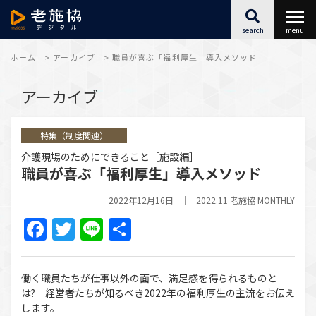
search
menu
最新情報
ホーム
>
アーカイブ
>
職員が喜ぶ「福利厚生」導入メソッド
アーカイブ
福祉施設SX
特集（制度関連）
キャリアアップ
介護現場のためにできること［施設編］
職員が喜ぶ「福利厚生」導入メソッド
こころとからだ
2022年12月16日
2022.11 老施協 MONTHLY
アーカイブ
Facebook
Twitter
Line
共
有
働く職員たちが仕事以外の⾯で、満⾜感を得られるものと
は? 経営者たちが知るべき2022年の福利厚⽣の主流をお伝え
します。