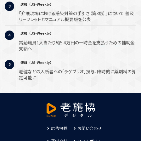
速報（JS-Weekly）
「介護現場における感染対策の手引き（第3版）」について 普及
リーフレットとマニュアル概要版を公表
速報（JS-Weekly）
常勤職員1人当たり約5.4万円の一時金を支払うための補助金
支給へ
速報（JS-Weekly）
老健などの入所者への「ラゲブリオ」投与、臨時的に薬剤料の算
定可能に
広告掲載
お問い合わせ