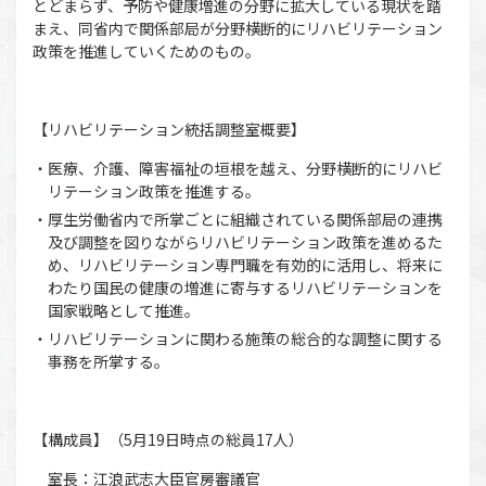
とどまらず、予防や健康増進の分野に拡大している現状を踏
まえ、同省内で関係部局が分野横断的にリハビリテーション
政策を推進していくためのもの。
【リハビリテーション統括調整室概要】
医療、介護、障害福祉の垣根を越え、分野横断的にリハビ
リテーション政策を推進する。
厚生労働省内で所掌ごとに組織されている関係部局の連携
及び調整を図りながらリハビリテーション政策を進めるた
め、リハビリテーション専門職を有効的に活用し、将来に
わたり国民の健康の増進に寄与するリハビリテーションを
国家戦略として推進。
リハビリテーションに関わる施策の総合的な調整に関する
事務を所掌する。
【構成員】（5月19日時点の総員17人）
室長：江浪武志大臣官房審議官