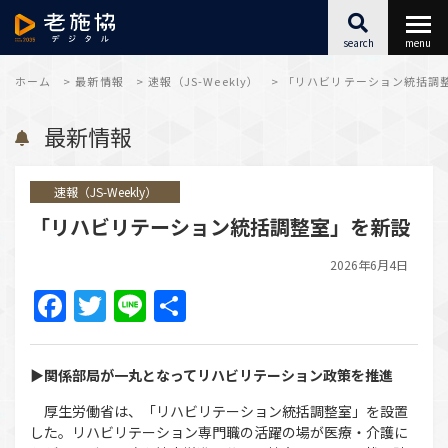
search
menu
最新情報
ホーム
>
最新情報
>
速報（JS-Weekly）
>
「リハビリテーション統括調
最新情報
福祉施設SX
速報（JS-Weekly）
キャリアアップ
「リハビリテーション統括調整室」を新設
こころとからだ
2026年6月4日
Facebook
Twitter
Line
共
アーカイブ
有
▶関係部局が一丸となってリハビリテーション政策を推進
厚生労働省は、「リハビリテーション統括調整室」を設置
した。リハビリテーション専門職の活躍の場が医療・介護に