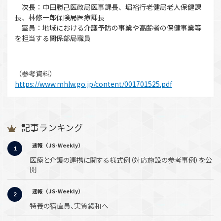
次長：中田勝己医政局医事課長、堀裕行老健局老人保健課
長、林修一郎保険局医療課長
室員：地域における介護予防の事業や高齢者の保健事業等
を担当する関係部局職員
（参考資料）
https://www.mhlw.go.jp/content/001701525.pdf
記事ランキング
速報（JS-Weekly）
医療と介護の連携に関する様式例（対応施設の参考事例）を公
開
速報（JS-Weekly）
特養の宿直員、実質緩和へ