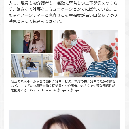
人も、職員も被介護者も、無駄に堅苦しい上下関係をつくら
ず、気さくで対等なコミュニケーションで結ばれている。こ
のダイバーシティーと寛容さこそ幸福度が高い国ならではの
特色と言っても過言ではない。
私立の老人ホームや公の訪問介護サービス、重度の被介護者のための施設
など、さまざまな場所で働く従業員と被介護者。気さくで対等な関係性が
垣間見える City of Helsinki & ⒸEsperi ⒸEsperi