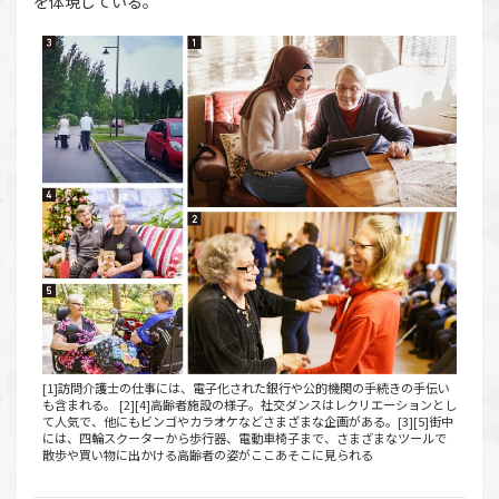
を体現している。
[1]訪問介護士の仕事には、電子化された銀行や公的機関の手続きの手伝い
も含まれる。 [2][4]高齢者施設の様子。社交ダンスはレクリエーションとし
て人気で、他にもビンゴやカラオケなどさまざまな企画がある。[3][5]街中
には、四輪スクーターから歩行器、電動車椅子まで、さまざまなツールで
散歩や買い物に出かける高齢者の姿がここあそこに見られる