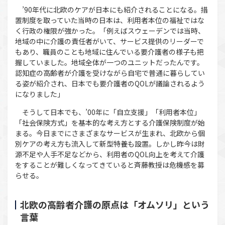
’90年代に北欧のケアが日本にも紹介されることになる。措
置制度を取っていた当時の日本は、利用者本位の福祉ではな
く行政の権限が強かった。「例えばスウェーデンでは当時、
地域の中に介護の責任者がいて、サービス提供のリーダーで
もあり、職員のことも地域に住んでいる要介護者の様子も把
握していました。地域全体が一つのユニットだったんです。
認知症の高齢者が介護を受けながら自宅で普通に暮らしてい
る姿が紹介され、日本でも要介護者のQOLが議論されるよう
になりました」
そうして日本でも、’00年に「自立支援」「利用者本位」
「社会保険方式」を基本的な考え方とする介護保険制度が始
まる。今日までにさまざまなサービスが生まれ、北欧から個
別ケアの考え方も流入して新型特養も設置。しかし昨今は財
源不足や人手不足などから、利用者のQOL向上を考えて介護
をすることが難しくなってきていると斉藤教授は危機感を募
らせる。
北欧の高齢者介護の原点は「オムソリ」という
言葉