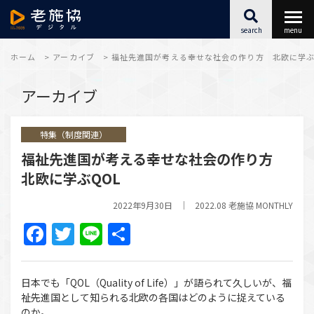
search
menu
最新情報
ホーム
>
アーカイブ
>
福祉先進国が考える幸せな社会の作り方 北欧に学ぶ
アーカイブ
福祉施設SX
特集（制度関連）
キャリアアップ
福祉先進国が考える幸せな社会の作り方
北欧に学ぶQOL
こころとからだ
2022年9月30日
2022.08 老施協 MONTHLY
アーカイブ
Facebook
Twitter
Line
共
有
日本でも「QOL（Quality of Life）」が語られて久しいが、福
祉先進国として知られる北欧の各国はどのように捉えている
のか。