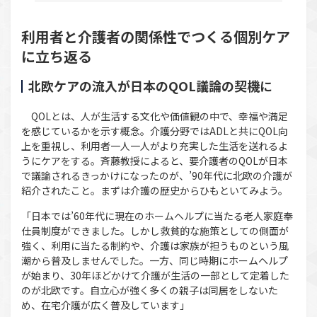
利用者と介護者の関係性でつくる個別ケア
に立ち返る
北欧ケアの流入が日本のQOL議論の契機に
QOLとは、人が生活する文化や価値観の中で、幸福や満足
を感じているかを示す概念。介護分野ではADLと共にQOL向
上を重視し、利用者一人一人がより充実した生活を送れるよ
うにケアをする。斉藤教授によると、要介護者のQOLが日本
で議論されるきっかけになったのが、’90年代に北欧の介護が
紹介されたこと。まずは介護の歴史からひもといてみよう。
「日本では’60年代に現在のホームヘルプに当たる老人家庭奉
仕員制度ができました。しかし救貧的な施策としての側面が
強く、利用に当たる制約や、介護は家族が担うものという風
潮から普及しませんでした。一方、同じ時期にホームヘルプ
が始まり、30年ほどかけて介護が生活の一部として定着した
のが北欧です。自立心が強く多くの親子は同居をしないた
め、在宅介護が広く普及しています」