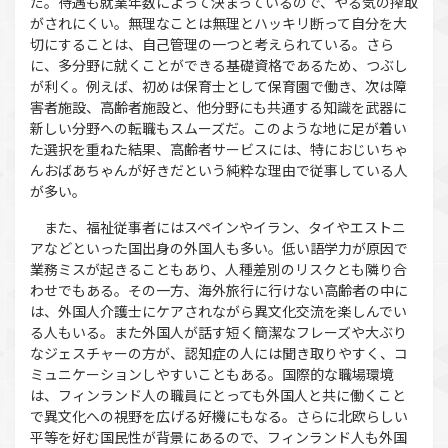
だ。待遇も就業年数によって決まっているので、やる気の搾取
がされにくい。無理なことは無理とハッキリ断って自分を大
切にすることは、自己管理の一つと考えられている。さら
に、多分野に就くことができる基礎資格であるため、つぶし
が利く。例えば、初めは保育士として保育園で働き、次は障
害者施設、高齢者施設と、他分野にも共通する知識を武器に
新しい分野への転職もスムーズだ。このような地に足が着い
た選択を重ねた結果、高齢者サービスには、特におじいちゃ
んおばあちゃんが好きだという純粋な理由で従事している人
が多い。
また、福祉従事者にはスペインやイラン、タイやエストニ
アなどといった国出身の外国人も多い。低い語学力が原因で
業務ミスが起きることもあり、人種差別のリスクとも隣り合
わせでもある。その一方、海外旅行に行けない高齢者の中に
は、外国人介護士にケアされながら異文化交流を楽しんでい
る人もいる。また外国人が話す短く簡潔なフレーズや大ぶり
なジェスチャーの方が、認知症の人には聞き取りやすく、コ
ミュニケーションしやすいこともある。国際的な職場環境
は、フィンランド人の職員にとっても外国人と共に働くこと
で異文化への視野を広げる好機にもなる。さらに北欧らしい
平等を好む国民性が背景にあるので、フィンランド人も外国