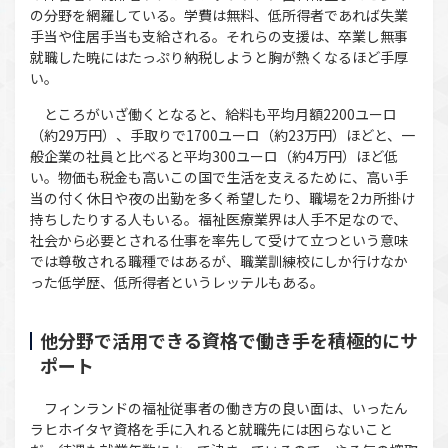
の分野を網羅している。学費は無料、低所得者であれば失業
手当や住居手当も支給される。それらの支援は、卒業し無事
就職した暁にはたっぷり納税しようと胸が熱くなるほど手厚
い。
ところがいざ働くとなると、給料も平均月額2200ユーロ
（約29万円）、手取りで1700ユーロ（約23万円）ほどと、一
般企業の社員と比べると平均300ユーロ（約4万円）ほど低
い。物価も税金も高いこの国で生活を支えるために、高い手
当の付く休日や夜の出勤を多く希望したり、職場を2カ所掛け
持ちしたりする人もいる。福祉医療業界は人手不足なので、
社会から必要とされる仕事を率先して受けて立つという意味
では尊敬される職種ではあるが、職業訓練校にしか行けなか
った低学歴、低所得者というレッテルもある。
他分野で活用できる資格で働き手を積極的にサ
ポート
フィンランドの福祉従事者の働き方の良い面は、いったん
ラヒホイタヤ資格を手に入れると就職先には困らないこと