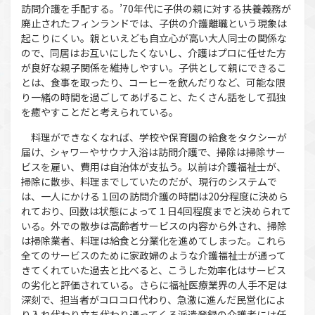
訪問介護を手配する。’70年代に子供の親に対する扶養義務が
廃止されたフィンランドでは、子供の介護離職という現象は
起こりにくい。親といえども自立心が高い大人同士の関係な
ので、同居はお互いにしたくないし、介護はプロに任せた方
が良好な親子関係を維持しやすい。子供として親にできるこ
とは、食事を取ったり、コーヒーを飲んだりなど、可能な限
り一緒の時間を過ごしてあげること、たくさん話をして孤独
を癒やすことだと考えられている。
料理ができなくなれば、学校や保育園の給食をタクシーが
届け、シャワーやサウナ入浴は訪問介護で、掃除は掃除サー
ビスを雇い、費用は自治体が支払う。以前は介護福祉士が、
掃除に散歩、料理までしていたのだが、現行のシステムで
は、一人にかける１回の訪問介護の時間は20分程度に決めら
れており、回数は状態によって１日4回程度までと決められて
いる。外での散歩は高齢者サービスの内容から外され、掃除
は掃除業者、料理は給食と分業化を進めてしまった。これら
全てのサービスのために家政婦のような介護福祉士が通って
きてくれていた過去と比べると、こうした効率化はサービス
の劣化と評価されている。さらに福祉医療業界の人手不足は
深刻で、担当者がコロコロ代わり、急激に進んだ民営化によ
り入れ代わり立ち代わり通ってくる派遣登録の介護者には任