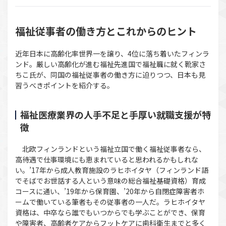
福祉従事者の働き方とこれからのヒント
近年日本に高齢化率世界一を譲り、4位に落ち着いたフィンラ
ンド。厳しい高齢化が進む福祉先進国で福祉職に就く靴家さ
ちこ氏が、同国の福祉従事者の働き方に迫りつつ、日本も見
習うべきポイントを紹介する。
福祉医療業界の人手不足と手厚い就職支援が特
徴
北欧フィンランドという福祉立国で働く福祉従事者なら、
高待遇で仕事環境にも恵まれていると思われるかもしれな
い。’17年から成人教育施設のラヒホイタヤ（フィンランド語
でそばでお世話する人という意味の総合福祉基礎資格）育成
コースに通い、’19年から保育園、’20年から自閉症障害者ホ
ームで働いている筆者もその従事者の一人だ。ラヒホイタヤ
資格は、中卒なら誰でもいつからでも学ぶことができ、保育
や障害者、高齢者ケアからフットケアに歯科衛生までと多く