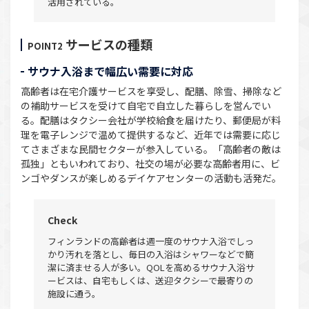
活用されている。
サービスの種類
POINT2
サウナ入浴まで幅広い需要に対応
高齢者は在宅介護サービスを享受し、配膳、除雪、掃除など
の補助サービスを受けて自宅で自立した暮らしを営んでい
る。配膳はタクシー会社が学校給食を届けたり、郵便局が料
理を電子レンジで温めて提供するなど、近年では需要に応じ
てさまざまな民間セクターが参入している。「高齢者の敵は
孤独」ともいわれており、社交の場が必要な高齢者用に、ビ
ンゴやダンスが楽しめるデイケアセンターの活動も活発だ。
Check
フィンランドの高齢者は週一度のサウナ入浴でしっ
かり汚れを落とし、毎日の入浴はシャワーなどで簡
潔に済ませる人が多い。QOLを高めるサウナ入浴サ
ービスは、自宅もしくは、送迎タクシーで最寄りの
施設に通う。