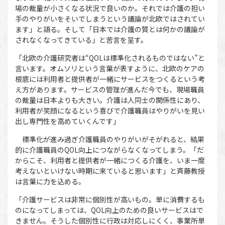
場の裁量が小さくなる状況で良いのか。それでは介護の担い
手のやりがいをそいでしまうという議論が北欧ではされてい
ます」と語る。そして「日本では介護の質とは何かの議論が
されなくなってきている」と苦言を呈す。
「北欧の介護研究者は“QOLは標準化されるものではない”と
言います。オムソリという言葉が表すように、北欧のケアの
根底には利用者と提供者が一緒にサービスをつくるという考
え方があります。サービスの管理が進んだ今でも、現場職員
の裁量は日本よりも大きい。介護は人同士の関係性にあり、
利用者が笑顔になるという喜びで介護職員はやりがいを見い
出し専門性を高めていくんです」
標準化が進み過ぎ介護職員のやりがいがそがれると、結果
的に介護職員のQOL向上につながらなくなってしまう。「だ
からこそ、利用者と提供者が一緒につくる介護を、いま一度
考えないといけない時期に来ていると思います」と斉藤教授
は言葉に力を込める。
「介護サービスは非常に個別性が高いもの。単に消費するも
のになってしまっては、QOL向上のための良いサービスはで
きません。そうした個別性に行政は対応しにくく、事業所単