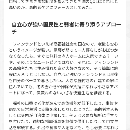
目指してさまざまな制度を整えてきた同国のQOLはどれほど
高いのか。高齢者ケアにフォーカスしてみた。
自立心が強い国民性と弱者に寄り添うアプロー
チ
フィンランドといえば高福祉社会の国なので、老後も安心
というイメージが強い。足腰が弱って一人暮らしがおぼつか
なくなったら、すぐに無料の老人ホームに入居できる？ い
や、そのようなユートピアではない。それに、フィンランド
の高齢者たちは住み慣れた家が大好きなので、そう簡単に施
設に入ろうとはしない。自立心が強いフィンランド人は老後
も自分のペースで暮らしたい。大きな庭付きの戸建ての家に
住んでいても、冬の雪かきや掃除が負担になれば小さなアパ
ートに移って、気兼ねのない小さな快適生活を継続する。
福祉の出番は老化が進んで身体機能が低下したり、事故や
病気で日常生活に支障を来したりしたときだ。高齢者本人も
しくは身内が自治体に申請して、例えば必要な場所に手すり
を付けたり、適切な補助道具を無償で借用したりして自立生
活を継続する。外出や食事や入浴なども、もし必要になれば