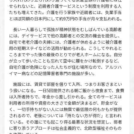
せられないと、近親者介護サービスという制度を利用する人
たちも増えてきた。介護を行う家族や近親者には、失業手当
とほぼ同額の日本円にして約9万円の手当が月々支払われる。
長い一人暮らしで孤独が精神状態をむしばんでいる高齢者
には、デイサービスで他の高齢者との交流の機会を提供し、
自宅で老老介護の夫婦には、介護者が休めるように被介護者
用の短期ステイなどの活用が勧められる。こうしてやれると
ころまでやった後の最後のとりでが老人ホームになる。自分
が立って歩いたことも忘れて空中に腰をかけ転倒するなど、
自宅介護が危険になった人たちが住む場所なので、アルツハ
イマー病などの記憶障害者専門の施設が多い。
施設には、賃貸で部屋を借りて入所、つまりお客さまとい
う扱いになる。一日5回提供される朝ご飯から夜食まで、食費
は入所者持ちで、年金から差し引かれる。全てのサービスは
利用者の所得や資産の大きさで金額が決まるが、貯金がな
く、一切手持ちがない人には無償で最低限の何もかもが提供
されるので、老後については「持たない方が得だ」と言われ
ている。その誰にでも起こり得る最悪な状況を想定し、弱者
に寄り添うアプローチは社会主義的で、北欧型福祉そのもの