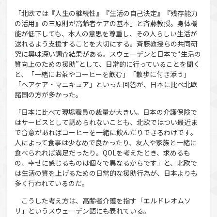
「北欧では『人生の継続性』『生活の自己決定』『残存能力
の活用』の三原則が高齢者ケアの基本」と斉藤教授。身体機
能が低下しても、本人の意思を尊重し、その人らしい生活が
送れるよう支援することを大切にする。斉藤教授らの共同研
究に興味深い調査結果がある。スウェーデンと日本で“生活の
質向上のための援助”として、日常的に行っていることを聞く
と、「一緒にお茶やコーヒーを飲む」「散歩に付き添う」
「ヘアケア・マニキュア」といった回答が、日本に比べ北欧
諸国の方が多かった。
「日本に比べて現場職員の裁量が大きい。日本の介護保険で
はサービスとして認められないことも、北欧ではつい最近ま
で合意があればコーヒーを一緒に飲んだりできるわけです。
人によって食事は少なめで良かったり、友人や家族と一緒に
食べられれば満足だったり。QOLを考えたとき、求めるも
の、幸せに感じるものは個々で異なるからです」と、北欧で
は生活の質を上げるための日常的な援助行為が、日本よりも
多く行われているのだ。
こうした考え方は、高齢者介護を指す「エルドレオムソ
リ」というスウェーデン語にも表れている。