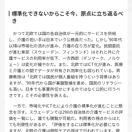
標準化できないからこそ今、原点に立ち返るべ
き
かつて北欧では国の各自治体が一元的にサービスを供給
し、介護の担い手は日本でいう公務員だった。しかし’90年代
以降は市場化の流れが進み、介護の在り方が変化。民間委託
が進む東部（スウェーデン、フィンランド）はそれと共に介
護サービスの利用率が低下、一方西部（デンマーク、ノルウ
ェー）は変化が緩やかだ。また、北欧ではICT化が進み、医療
と介護との間でデータが共有され効率化も図られている。斉
藤教授は「北欧では国民が個人番組を持つという背景はあり
ますが、’90年代から国が基盤整備を進め、国民のリテラシー
も高い。日本でも事業所任せにするのではなく公的に行うべ
きです」とその必要性を訴える。
一方で、市場化やICT化により介護の標準化が進むことに懸
念を示す。スウェーデンでは290の自治体の介護サービスの評
価を一覧にし、誰でも閲覧が可能だ。利用者の視点からはと
ても利便性があるが、「評価をするには標準化が必要になり
ますが、北欧の介護は個別ケアの視点で行われています。現