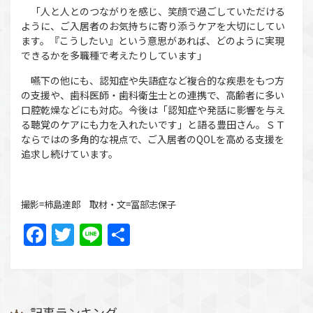
「人と人とのつながりを感じ、笑顔で過ごしていただける
ように、ご入居者のお気持ちに寄り添うケアを大切にしてい
ます。『こうしたい』という意思があれば、どのように実現
できるかを多職種で考えたりしています」
嚥下の他にも、認知症や失語症など複合的な疾患をもつ方
の支援や、歯科医師・歯科衛生士との連携で、高齢者に多い
口腔乾燥などにも対応。今後は「認知症や発話に影響を与え
る聴覚のケアにも力を入れたいです」と語る豊田さん。ＳＴ
ならではの多角的な視点で、ご入居者のQOLを高める支援を
追求し続けています。
撮影=柿島達郎 取材・文=冨部志保子
Facebook
Twitter
Line
共
有
記事ランキング