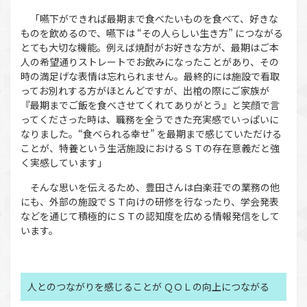
「嚥下ができれば最期まで食べたいものを食べて、好きな
ものを飲めるので、嚥下は “その人らしい生き方” につながる
とても大切な機能。例えば焼酎がお好きな方が、最期はご本
人の希望通りストレートでお飲みになったことがあり、その
時の満足げな表情は忘れられません。最終的には施設で看取
ってお別れする方がほとんどですが、出棺の際にご家族が
『最期までご飯を食べさせてくれてありがとう』と笑顔で言
ってくださった時は、職務を全うできた充実感でいっぱいに
なりました。“食べられる幸せ” を最期まで感じていただける
ことが、特養という生活施設におけるＳＴの存在意義だと強
く実感しています」
そんな思いを伝えるため、豊田さんは白楽荘での業務の他
にも、外部の施設でＳＴ向けの研修を行なったり、学会発表
などを通じて積極的にＳＴの認知度を広める情報発信をして
います。
人とのつながりを感じることが ＱＯＬの向上につながる