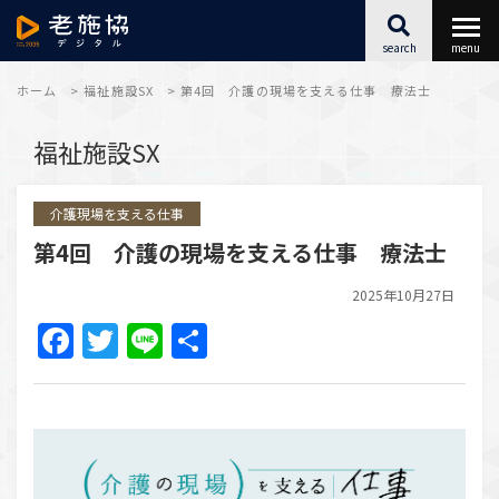
search
menu
最新情報
ホーム
>
福祉施設SX
>
第4回 介護の現場を支える仕事 療法士
福祉施設SX
福祉施設SX
介護現場を支える仕事
キャリアアップ
第4回 介護の現場を支える仕事 療法士
こころとからだ
2025年10月27日
Facebook
Twitter
Line
共
アーカイブ
有