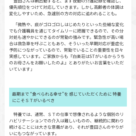
豊田さんは朝出勤すると、まず夜勤の介護記録を確認し、
優先順位をつけて対応していきます。しかし高齢者の体調は
変化しやすいため、急遽別の方の対応に追われることも。
「微熱や、痰がゴロゴロしはじめたりといった些細な変化
でも介護職員を通じてタイムリーに把握できるので、その分
対処も速やかにできるのが常勤の強みです。緊急性が高い場
合は救急車を呼ぶこともあり、そういった早期対応が重症化
予防につながっているので、常勤でいることの重要性を日々
実感しています。ご家族からも『白楽荘はSTがいるからうち
のお母さんをお願いしたのよ』とありがたいお言葉をいただ
いています」
最期まで “食べられる幸せ”を 感じていただくために 特養
にこそＳＴがいるべき
特養では、通常、ＳＴの仕事で想像されるような個別のリ
ハビリテーションでの介入は難しいものの、継続的に関わり
続けることには大きな意義があり、それが豊田さんのやりが
いにもつながっています。