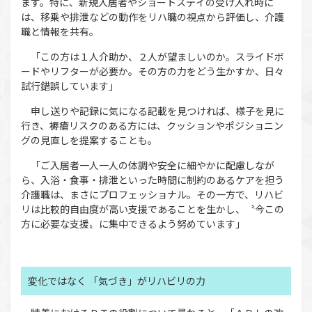
ます。特に、新規入居者やショートステイの受け入れ時に
は、移乗や排泄などの動作をリハ職の視点から評価し、介護
職と情報を共有。
「この方は１人介助か、２人が望ましいのか。スライドボ
ードやリフターが必要か。その方の力をどう生かすか、日々
試行錯誤しています」
申し送りや記録に気になる記載を見つければ、様子を見に
行き、褥瘡リスクのある方には、クッションやポジショニン
グの見直しを提案することも。
「ご入居者一人一人の体調や安全に細やかに配慮しなが
ら、入浴・食事・排泄といった時間に制約のあるケアを担う
介護職は、まさにプロフェッショナル。その一方で、リハビ
リは比較的自由度が高い支援であることを生かし、〝今この
方に必要な支援〟に集中できるよう努めています」
変化ではなく 「気づき」がリハビリの力