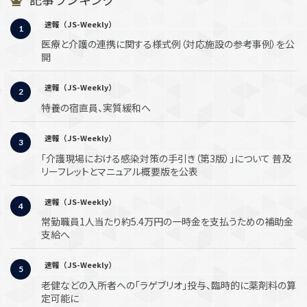
速報（JS-Weekly）
医療と介護の連携に関する様式例（対応施設の参考事例）を公
開
速報（JS-Weekly）
特養の宿直員、実質緩和へ
速報（JS-Weekly）
「介護現場における感染対策の手引き（第3版）」について 普及
リーフレットとマニュアル概要版を公表
速報（JS-Weekly）
常勤職員1人当たり約5.4万円の一時金を支払うための補助金
支給へ
速報（JS-Weekly）
老健などの入所者への「ラゲブリオ」投与、臨時的に薬剤料の算
定可能に