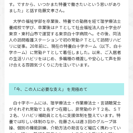
す。ですから、いつかまた特養で働きたいという思いがあり
ました」と話す佐藤文孝さん。
大学の福祉学部を卒業後、特養での勤務を経て理学療法士
養成校で学び、卒業後はＰＴとして社会福祉法人白十字会が
東京・東村山市で運営する東京白十字病院へ。その後、同法
人の訪問看護ステーションで初の常勤ＰＴとして訪問リハビ
リに従事。20年前に、現在の特養白十字ホーム（以下、白十
字ホーム）に常勤ＰＴとして着任しました。以来、ご入居者
の生活リハビリをはじめ、多職種の橋渡しや安心して声を掛
け合える雰囲気づくりに力を注いでいます。
「今、この人に必要な支え」 を見極めて
白十字ホームには、理学療法士・作業療法士・言語聴覚士
がそれぞれ常勤で１名ずつ在籍し、非常勤のＰＴ２名、ＳＴ
２名、リハビリ補助員とともに支援体制を整えています。特
養では珍しい体制のなか、佐藤さんは週３回のグループ体
操、個別の機能訓練、介助方法の助言など幅広く携わってい