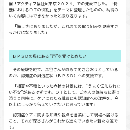
催「アクティブ福祉in東京２０２４」での発表でした。「特
養におけるＯＴの役割」をテーマに登壇したものの、納得の
いく内容にはできなかったと振り返ります。
「悔しさはありましたが、これまでの取り組みを見直すき
っかけになりました」
ＢＰＳＤの奥にある “声”を受けとめたい
その経験を経て、深谷さんが改めて向き合おうとしている
のが、認知症の周辺症状（ＢＰＳＤ）への支援です。
「拒否や不穏といった症状の背景には、“うまく伝えられな
い不安”があるはずです。ＯＴとして、ご本人の気持ちに寄り
添うと同時に、ケアにあたる職員にも認知症への理解を、今
以上にしっかり伝えていきたいと思っています」
認知症ケアに関する知識や視点を言葉にして現場へ届ける
こと、それが深谷さんがこれから進んでいきたい新たな道で
す。