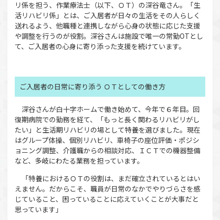
リ係を担う、作業療法士（以下、ＯＴ）の深谷竜さん。「生
活リハビリ係」とは、ご入居者が日々の生活をその人らしく
送れるよう、他職種と連携しながら心身の状態に応じた支援
や調整を行うのが役割。深谷さんは施設で唯一の常勤OTとし
て、ご入居者の心身に寄り添った支援を続けています。
ご入居者の日常に寄り添う ＯＴとしての働き方
深谷さんが白十字ホームで働き始めて、今年で６年目。回
復期病院での勤務を経て、「もっと長く関わるリハビリがし
たい」と生活期リハビリの場として特養を選びました。現在
はグループ体操、個別リハビリ、車椅子の座位評価・ポジシ
ョニング調整、介護職からの相談対応、ＩＣＴでの機器整備
など、多岐にわたる業務を担っています。
「特養におけるＯＴの役割は、まだ確立されているとはい
えません。だからこそ、職員が日常のなかでやりづらさを感
じていること、困っていることに応えていくことが大事だと
思っています」