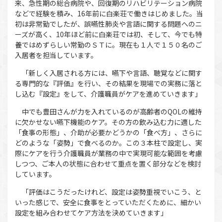
来、急性期の総合病院や、回復期のリハビリテーション病院
などで経験を積み、16年前に白楽荘で働きはじめました。当
初は非常勤でしたが、誤嚥性肺炎や言語に関する問題へのニ
ーズが高く、10年ほど前に白楽荘では初、そして、今でも特
養ではめずらしい常勤のＳＴに。現在も１人で１５０名のご
入居者を担当しています。
「新しく入居される方には、嚥下や言語、聴覚などに関す
る専門的な『評価』を行い、その結果を現場での実務に落と
し込む『設定』をして、介護職員がケアを進めていきます」
中でも豊田さんが力を入れているのが高齢者のQOLの維持
に欠かせない嚥下機能のケア。その方の飲み込む力に適した
「食事の形態」、介助が必要かどうかの「食べ方」、さらに
どのような「姿勢」で食べるのか。この３本柱で設定し、実
際にケアを行う介護職員が業務の中で実現可能な範囲を考慮
しつつ、ご本人の状態に合わせて重点を置く部分などを検討
しています。
「評価はこうだったけれど、設定は姿勢重視でいこう、と
いった感じで、安全に食事をとっていただくために、細かい
設定を組み合わせてケア方法を決めていきます」