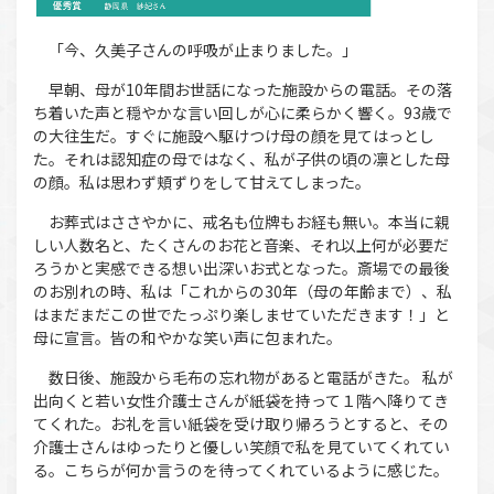
「今、久美子さんの呼吸が止まりました。」
早朝、母が10年間お世話になった施設からの電話。その落
ち着いた声と穏やかな言い回しが心に柔らかく響く。93歳で
の大往生だ。すぐに施設へ駆けつけ母の顔を見てはっとし
た。それは認知症の母ではなく、私が子供の頃の凛とした母
の顔。私は思わず頬ずりをして甘えてしまった。
お葬式はささやかに、戒名も位牌もお経も無い。本当に親
しい人数名と、たくさんのお花と音楽、それ以上何が必要だ
ろうかと実感できる想い出深いお式となった。斎場での最後
のお別れの時、私は「これからの30年（母の年齢まで）、私
はまだまだこの世でたっぷり楽しませていただきます！」と
母に宣言。皆の和やかな笑い声に包まれた。
数日後、施設から毛布の忘れ物があると電話がきた。 私が
出向くと若い女性介護士さんが紙袋を持って１階へ降りてき
てくれた。お礼を言い紙袋を受け取り帰ろうとすると、その
介護士さんはゆったりと優しい笑顔で私を見ていてくれてい
る。こちらが何か言うのを待ってくれているように感じた。