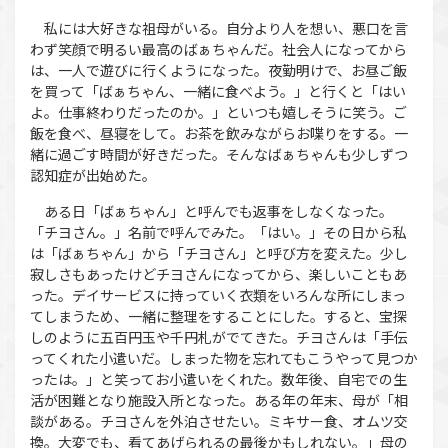
私には大好きな祖母がいる。自分より人を想い、悪口を言
わず笑顔で明るい最高のばぁちゃんだ。社会人になってから
は、一人で遊びに行くようになった。夜勤明けで、お昼ご飯
を買って「ばぁちゃん、一緒に食べよう。」と行くと「はい
よ。仕事終わりだったのか。」といつも嬉しそうに笑う。ご
飯を食べ、昼寝をして。お茶を飲みながらお喋りをする。一
緒に過ごす時間が好きだった。そんなばぁちゃんも少しずつ
認知症が出始めた。
ある日「ばぁちゃん」と呼んでも返事をしなくなった。
「チヨさん。」名前で呼んでみた。「はい。」その日から私
は「ばぁちゃん」から「チヨさん」と呼び方を変えた。少し
寂しさもあったけどチヨさんになってから、楽しいこともあ
った。デイサービスに持っていく衣類をいろんな所にしまっ
てしまうため、一緒に整理をすることにした。すると、宝探
しのように五百円玉や千円札がでてきた。チヨさんは「手伝
ってくれた小遣いだ。しまった物を忘れてもこうやって見つか
ったは。」と笑ってお小遣いをくれた。数年後、自宅での生
活が困難となり施設入所となった。ある年の年末、母が「相
談がある。チヨさんを外泊させたい。ミキサー食、オムツ交
換。大変でも、看てあげられるの最後かもしれない。」母の