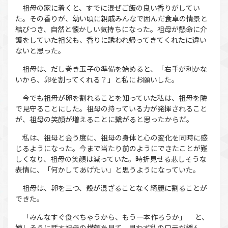
祖母の家に着くと、すでに混ぜご飯の良い香りがしてい
た。その香りが、幼い頃に親戚みんなで囲んだ食卓の情景と
結びつき、自然と懐かしい気持ちになった。祖母が懸命に介
護をしていた祖父も、香りに誘われ帰ってきてくれたに違い
ないと思った。
祖母は、だし巻き玉子の準備を始めると、「右手が利かな
いから、卵を割ってくれる？」と私にお願いした。
今でも祖母が卵を割れることを知っていた私は、祖母を隣
で見守ることにした。祖母の持っている力が発揮されること
が、祖母の笑顔が増えることに繋がると思ったからだ。
私は、祖母と会う度に、祖母の身体と心の変化を同時に感
じるようになった。今まで当たり前のようにできたことが難
しくなり、祖母の笑顔は減っていた。時折見せる悲しそうな
表情に、「何かしてあげたい」と思うようになっていた。
祖母は、卵を三つ、殻が混ざることなく綺麗に割ることが
できた。
「みんなすぐ食べちゃうから、もう一本作ろうか」 と、
嬉しそうに話す祖母の横顔を見て、思わず私の口元が緩ん