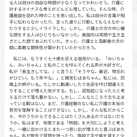
る人は自分の自由な時間が少なくなってかわいそう。介護に
対するマイナスな考えがどんどん増していた。そんな時、介
護施設を訪れた時のことを思い出した。私は自分の言葉が相
手に伝わらなかったり、言った通りに行動してもらえなかっ
たりすると少しイライラした。しかし、介護士の方の中に嫌
な顔をする人はひとりもいなかった。施設内は笑顔や生き生
きとした顔であふれていた。きっと、介護士と高齢者の方の
間に素敵な関係性が築かれていたからだろう。
私には、もうすぐ七十歳を迎える祖母がいる。「みいちゃ
ん、みいちゃん」と私のことを呼んでくれる声が大好きだ。
私が「長生きしてな。」と言うと「そうやな。最近、物忘れ
がひどい。もう年やな。」と微笑むばあちゃん。私には、四
歳上の姉がいる。たしかに勘違いしたり名前を呼び間違えた
りすることが増えた気がする。もし、認知症になったらと考
えるだけで落ち着かない。しかし、こんなところで立ち止ま
っている暇はない。まだ、介護経験のない私に介護の本当の
苦労を理解することはできない。しかし、そんな私だからこ
そ、今のうちからできることはたくさんあるのではないだろ
うか。私はまず、有限である「時間」を大切にしようと考え
た。一緒に出かけるとまた一つ思い出が増えたと喜ぶばあち
ゃん。私が旅先で荷物を持ったり、階段で手や肩を貸すと少