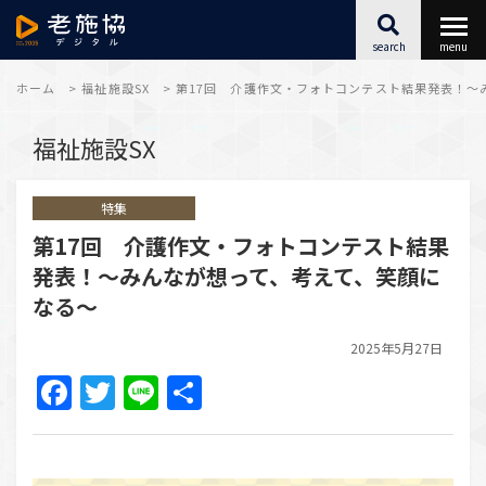
search
menu
最新情報
ホーム
>
福祉施設SX
>
第17回 介護作文・フォトコンテスト結果発表！〜
福祉施設SX
福祉施設SX
特集
キャリアアップ
第17回 介護作文・フォトコンテスト結果
発表！〜みんなが想って、考えて、笑顔に
こころとからだ
なる〜
アーカイブ
2025年5月27日
Facebook
Twitter
Line
共
有