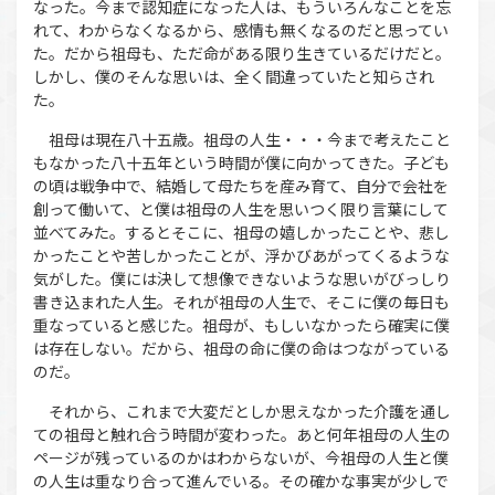
なった。今まで認知症になった人は、もういろんなことを忘
れて、わからなくなるから、感情も無くなるのだと思ってい
た。だから祖母も、ただ命がある限り生きているだけだと。
しかし、僕のそんな思いは、全く間違っていたと知らされ
た。
祖母は現在八十五歳。祖母の人生・・・今まで考えたこと
もなかった八十五年という時間が僕に向かってきた。子ども
の頃は戦争中で、結婚して母たちを産み育て、自分で会社を
創って働いて、と僕は祖母の人生を思いつく限り言葉にして
並べてみた。するとそこに、祖母の嬉しかったことや、悲し
かったことや苦しかったことが、浮かびあがってくるような
気がした。僕には決して想像できないような思いがびっしり
書き込まれた人生。それが祖母の人生で、そこに僕の毎日も
重なっていると感じた。祖母が、もしいなかったら確実に僕
は存在しない。だから、祖母の命に僕の命はつながっている
のだ。
それから、これまで大変だとしか思えなかった介護を通し
ての祖母と触れ合う時間が変わった。あと何年祖母の人生の
ページが残っているのかはわからないが、今祖母の人生と僕
の人生は重なり合って進んでいる。その確かな事実が少しで