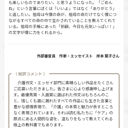
も楽しいものでありたい、と思うようになった。「ごめん
ね」という言葉にぼくは「いいよ」ではなく「ありがとう」
と返したい。祖母は今僕の命が、祖母の命だけでなく僕につ
ながるすべての命の中で生かされていることを教えてくれて
いる。祖母の手帳にあった「祈嗣、今日も元気いっぱい！」
の文字が僕に力をくれるから。
外部審査員 作家・エッセイスト 岸本 葉子さん
〈 総評コメント 〉
介護作文・エッセイ部門に素晴らしい作品をたくさん
ご応募いただきました。皆さまに心より感謝申し上げま
す。最優秀賞・入選賞に選ばれた作文はもちろんのこ
と、惜しくも選に漏れたすべての作品にも生きた言葉と
豊かな感情表現で、「介護」の本質と魅力が余すところ
なく表現されています。それは読む私たちに「ケア」の
原点にある人間的な姿を、温もりをもって教えてくれる
極上の教科書でもあります。