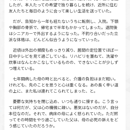
したが、本人たっての希望で独り暮らしを続け、近所に住む
友人たちと毎日のように会って楽しい生活を送っていた。
だが、告知から一年も経たないうちに転倒し、入院。下顎
や胸部の骨折で、帰宅まで半年もかかってしまった。退院後
はシニアカーで外出するようになった。不釣り合いだった立
派な体格は、どんどん似合うようになっていった。
近頃は外出の頻度もめっきり減り、居間の定位置でほぼ一
日中テレビを見て過ごしている。リハビリを兼ねて、洗濯や
炊事はなんとかこなしているものの、できないことが少しず
つ増えている。
七年闘病した母の時と比べると、介護の負担はまだ軽い。
けれども、先のことを思うと心は重くなる。あの長く辛い道
の上に、また私は連れてこられてしまった、と。
憂鬱な気持ちを閉じ込め、いつも通りに接する。こう言っ
ては何だが、父は心の機微に疎い。悪気はないのだが、自分
本位なのだ。それで、病床の母によく怒られていた。ただ黙
ってその時間をやり過ごしていた父は、母の必死の訴えをど
う感じていたのだろうか。