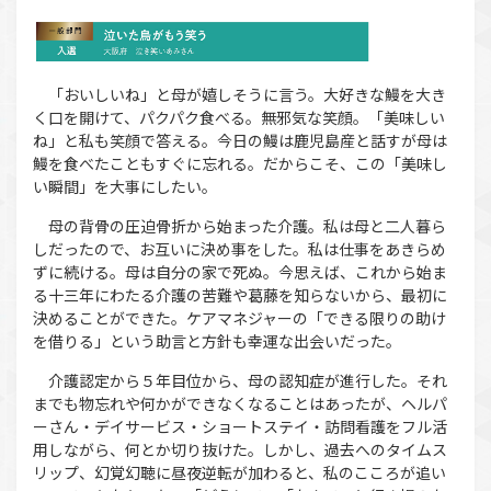
「おいしいね」と母が嬉しそうに言う。大好きな鰻を大き
く口を開けて、パクパク食べる。無邪気な笑顔。「美味しい
ね」と私も笑顔で答える。今日の鰻は鹿児島産と話すが母は
鰻を食べたこともすぐに忘れる。だからこそ、この「美味し
い瞬間」を大事にしたい。
母の背骨の圧迫骨折から始まった介護。私は母と二人暮ら
しだったので、お互いに決め事をした。私は仕事をあきらめ
ずに続ける。母は自分の家で死ぬ。今思えば、これから始ま
る十三年にわたる介護の苦難や葛藤を知らないから、最初に
決めることができた。ケアマネジャーの「できる限りの助け
を借りる」という助言と方針も幸運な出会いだった。
介護認定から５年目位から、母の認知症が進行した。それ
までも物忘れや何かができなくなることはあったが、ヘルパ
ーさん・デイサービス・ショートステイ・訪問看護をフル活
用しながら、何とか切り抜けた。しかし、過去へのタイムス
リップ、幻覚幻聴に昼夜逆転が加わると、私のこころが追い