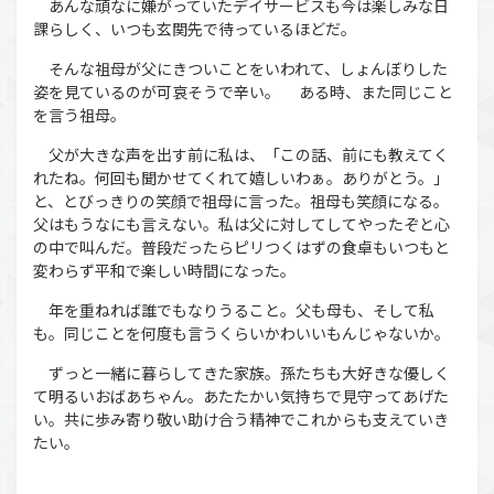
あんな頑なに嫌がっていたデイサービスも今は楽しみな日
課らしく、いつも玄関先で待っているほどだ。
そんな祖母が父にきついことをいわれて、しょんぼりした
姿を見ているのが可哀そうで辛い。 ある時、また同じこと
を言う祖母。
父が大きな声を出す前に私は、「この話、前にも教えてく
れたね。何回も聞かせてくれて嬉しいわぁ。ありがとう。」
と、とびっきりの笑顔で祖母に言った。祖母も笑顔になる。
父はもうなにも言えない。私は父に対してしてやったぞと心
の中で叫んだ。普段だったらピリつくはずの食卓もいつもと
変わらず平和で楽しい時間になった。
年を重ねれば誰でもなりうること。父も母も、そして私
も。同じことを何度も言うくらいかわいいもんじゃないか。
ずっと一緒に暮らしてきた家族。孫たちも大好きな優しく
て明るいおばあちゃん。あたたかい気持ちで見守ってあげた
い。共に歩み寄り敬い助け合う精神でこれからも支えていき
たい。