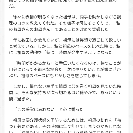
だ。
徐々に表情が明るくなった祖母は、両手を動かしながら調
理のコツを教えてくれた。その様子は母にそっくりで、「私
のお母さんのお母さん」であることを改めて実感した。
年に数回しか会えないが、祖母には笑顔で過ごして欲しい
と考えている。しかし、私と祖母のペースを比べた時に、私
には祖母の動作を「待つ」時間が発生するようになった。
「時間がかかるから」と手伝いたくなるのは、待つことが
自分にとって不都合な場合だ。次にやりたいことが頭に浮か
ぶと、祖母のペースにもどかしさを感じてしまう。
しかし、慣れない左手で慎重に卵を巻く祖母を見ていた時
間は、そんな気持ちが吹っ切れるほど穏やかで、あっという
間に過ぎた。
「この感覚は忘れない」と心に誓った。
祖母の要介護状態を予防するためには、祖母の動作を「待
つ」必要がある。その時間は年々伸びてしまうのかもしれな
い。「待ちたいけど待てない」という葛藤が生じた時に、祖