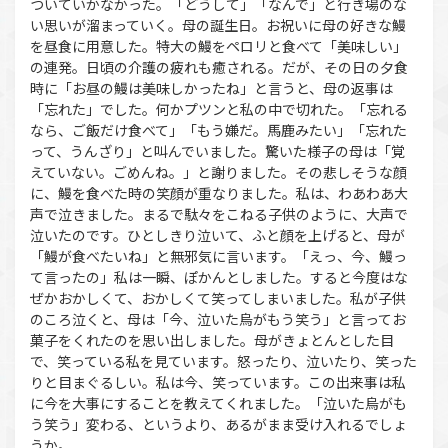
ついていかなかった。「どうして」「なんで」と行き場のな
い思いが溜まっていく。母の誕生日。お祝いに母の好きな鰻
を昼食に用意した。特大の鰻をペロリと食べて「美味しい」
の連発。日頃の介護の疲れも癒される。だが、その日の夕食
時に「お昼の鰻は美味しかったね」と言うと、母の返事は
「忘れた」でした。何かプツンと私の中で切れた。「忘れる
なら、ご飯だけ食べて」「もう嫌だ。馬鹿みたい」「忘れた
って、うんざり」と叫んでいました。驚いた様子の母は「覚
えていない。ごめんね。」と謝りました。その悲しそうな顔
に、鰻を食べた時の笑顔が重なりました。私は、わあわあ大
声で泣きました。まるで駄々をこねる子供のように、大声で
泣いたのです。ひとしきり泣いて、ふと顔を上げると、母が
「鰻が食べたいね」と無邪気に言います。「えっ、今、鰻っ
て言ったの」私は一瞬、ぽかんとしました。すると今度はな
ぜかおかしくて、おかしくて笑ってしまいました。私が子供
のころ泣くと、母は「今、泣いた烏がもう笑う」と言ってお
菓子をくれたのを思い出しました。母がきょとんとした目
で、笑っている私を見ています。怒ったり、泣いたり、笑った
りと目まぐるしい。私は今、笑っています。この出来事は私
に今を大事にすることを教えてくれました。「泣いた烏がも
う笑う」変わる、というより、あるがまま受け入れるでしょ
うか。