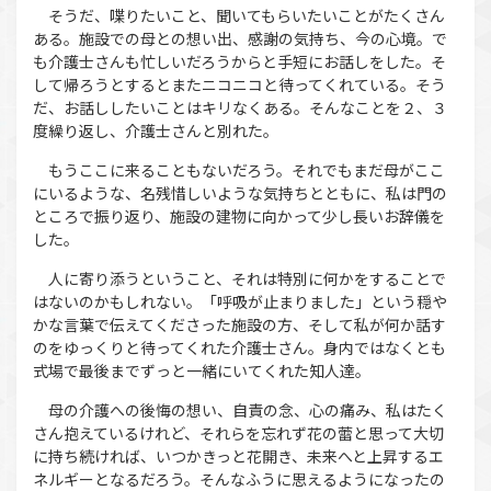
そうだ、喋りたいこと、聞いてもらいたいことがたくさん
ある。施設での母との想い出、感謝の気持ち、今の心境。で
も介護士さんも忙しいだろうからと手短にお話しをした。そ
して帰ろうとするとまたニコニコと待ってくれている。そう
だ、お話ししたいことはキリなくある。そんなことを２、３
度繰り返し、介護士さんと別れた。
もうここに来ることもないだろう。それでもまだ母がここ
にいるような、名残惜しいような気持ちとともに、私は門の
ところで振り返り、施設の建物に向かって少し長いお辞儀を
した。
人に寄り添うということ、それは特別に何かをすることで
はないのかもしれない。「呼吸が止まりました」という穏や
かな言葉で伝えてくださった施設の方、そして私が何か話す
のをゆっくりと待ってくれた介護士さん。身内ではなくとも
式場で最後までずっと一緒にいてくれた知人達。
母の介護への後悔の想い、自責の念、心の痛み、私はたく
さん抱えているけれど、それらを忘れず花の蕾と思って大切
に持ち続ければ、いつかきっと花開き、未来へと上昇するエ
ネルギーとなるだろう。そんなふうに思えるようになったの