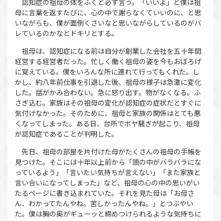
認知症の祖母の体をふくと必ず言う。「いいよ」と僕は祖
母に言葉を返すたびに、心の中で謝らなくていいのに、と思
いながらも、僕が面倒くさいなと思いながらしているのがバ
レているのかなとドキリとする。
祖母は、認知症になる前は自分が創業した会社を五十年間
経営する経営者だった。忙しく働く祖母の姿を今もおぼろげ
に覚えている。僕をいろんな所に連れて行ってもくれた。し
かし、約八年前仕事を引退した後、祖母の様子は急激に変化
した。話がかみ合わない。急に怒り出す。物がなくなる。ふ
さぎ込む。家族はその祖母の変化が認知症の症状だとすぐに
気付けなかった。そのために、祖母と家族の関係はとても悪
くなってしまった。ある日、台所でボヤ騒ぎが起こり、祖母
が認知症であることが判明した。
先日、祖母の部屋を片付けた母がたくさんの祖母の手帳を
見つけた。そこには十年以上前から「頭の中がバラバラにな
っているよう」「言いたい気持ちが言えない」「また家族と
言い合いになってしまった」など、祖母の心の中の思いがい
たるページに書き込まれていた。それを見た母は「お母さ
ん、わかってたんやね。苦しかったんやね。」とつぶやい
た。僕は胸の奥がギューッと締めつけられるような気持ちに