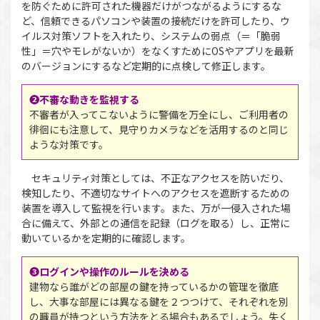
を防ぐために許可された機器だけがつながるようにするな
ど、信頼できるパソコンや装置の接続だけを許可したり、ウ
イルス対策ソフトを入れたり、システムの弱点（＝「脆弱
性」＝穴やモレがないか）をなくすためにOSやアプリを最新
のバージョンにするなど定期的に点検して修正します。
❷不審な動きを監視する
不審者が入ってこないように警備を万全にし、ご利用者の
徘徊にも注意して、見守りカメラなどを活用するのと同じ
ような対策です。
セキュリティ対策としては、不正なアクセスを防いだり、
検知したり、不適切なサイトへのアクセスを遮断するための
装置を導入して監視を行います。また、万が一侵入された場
合に備えて、外部との通信を記録（ログを取る）し、正常に
動いているかを定期的に確認します。
❸ログインや操作のルールを決める
建物なら誰がどの部屋の鍵を持っているかの管理を徹底
し、大事な部屋には異なる鍵を２つつけて、それぞれを別
の職員が持つという方法をとる場合もあるでしょう。失く