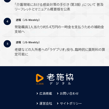
「介護現場における感染対策の手引き（第3版）」について 普及
リーフレットとマニュアル概要版を公表
速報（JS-Weekly）
常勤職員1人当たり約5.4万円の一時金を支払うための補助金
支給へ
速報（JS-Weekly）
老健などの入所者への「ラゲブリオ」投与、臨時的に薬剤料の算
定可能に
広告掲載
お問い合わせ
運営会社
サイトポリシー