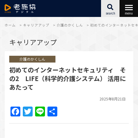
search
menu
最新情報
ホーム
>
キャリアアップ
>
介護のかくしん
>
初めてのインターネットセキ
キャリアアップ
福祉施設SX
介護のかくしん
キャリアアップ
初めてのインターネットセキュリティ そ
の2 LIFE（科学的介護システム） 活用に
こころとからだ
あたって
アーカイブ
2025年8月21日
Facebook
Twitter
Line
共
有