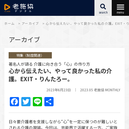
search
menu
最新情報
ホーム
>
アーカイブ
>
心から伝えたい、やって良かった私の介護。EXIT・
アーカイブ
福祉施設SX
特集（制度関連）
キャリアアップ
著名人が語る 介護に向き合う「心」の作り方
心から伝えたい、やって良かった私の介
こころとからだ
護。EXIT・りんたろー。
アーカイブ
2023年6月23日
2023.05 老施協 MONTHLY
Facebook
Twitter
Line
共
有
日々要介護者を支援しながら“心”を一定に保つのが難しいと
される介護の現場。今回は、芸能界で活躍する一方、ご家族