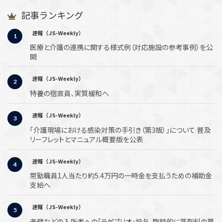
記事ランキング
速報（JS-Weekly）
医療と介護の連携に関する様式例（対応施設の参考事例）を公
開
速報（JS-Weekly）
特養の宿直員、実質緩和へ
速報（JS-Weekly）
「介護現場における感染対策の手引き（第3版）」について 普及
リーフレットとマニュアル概要版を公表
速報（JS-Weekly）
常勤職員1人当たり約5.4万円の一時金を支払うための補助金
支給へ
速報（JS-Weekly）
老健などの入所者への「ラゲブリオ」投与、臨時的に薬剤料の算