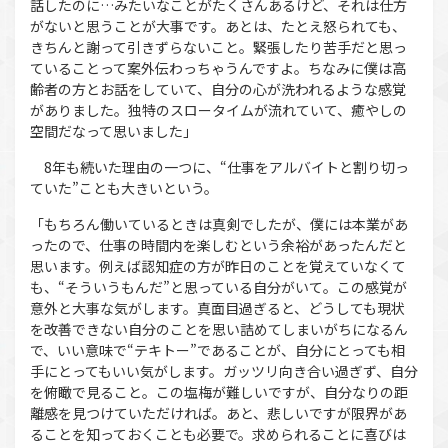
話したのに…みたいなことがたくさんあるけど、それは仕方
がないと思うことが大事です。あとは、たとえ怒られても、
きちんと謝って引きずらないこと。緊張したり苦手だと思っ
ていることって案外伝わっちゃうんですよ。ちなみに僕は高
齢者の方とお話をしていて、自分の心が洗われるような感覚
がありました。独特のスロータイムが流れていて、癒やしの
空間だなって思いました」
8年も続いた理由の一つに、“仕事をアルバイトと割り切っ
ていた”ことも大きいという。
「もちろん働いているときは真剣でしたが、僕には本業があ
ったので、仕事の時間内を楽しむという余裕があったんだと
思います。例えば認知症の方が昨日のことを覚えていなくて
も、“そういうもんだ”と思っている自分がいて。この感覚が
意外と大事な気がします。真面目過ぎると、どうしても現状
を改善できない自分のことを思い詰めてしまいがちになるん
で、いい意味で“テキトー”であることが、自分にとっても相
手にとってもいい気がします。ガッツリ向き合い過ぎず、自分
を俯瞰で見ること。この塩梅が難しいですが、自分なりの距
離感を見つけていただければ。あと、悲しいですが限界があ
ることを知っておくことも必要で。求められることに喜びは