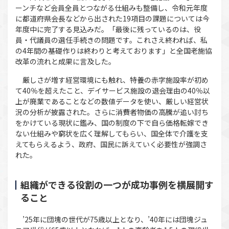
ーンチなど会員全員とつながる仕組みも整備し、令和元年度
に都道府県会長などから出された19項目の課題については今
年度中に完了する見込みだ。「最後に残っているのは、役
員・代議員の選任手続きの問題です。これさえ終われば、私
の4年間の基礎作りは終わりと考えております」と全国老施協
改革の流れと成果に言及した。
厳しさが増す経営環境にも触れ、特養の赤字施設率が初め
て40％を超えたこと、デイサービス施設の退会理由の40％以
上が廃業であることなどの数値データを使い、厳しい経営状
況の分析が披露された。さらに消費者物価の高騰が追い討ち
をかけている現状に鑑み、国の制度の下で自ら価格転嫁でき
ない仕組みや窮状を広く理解してもらい、国全体で介護を支
えてもらえるよう、政府、国民に訴えていく必要性が強調さ
れた。
組織ができる役割の一つが成功事例を横展開す
ること
’25年に団塊の世代が75歳以上となり、’40年には団塊ジュ