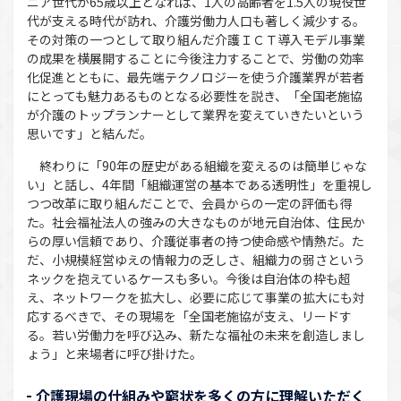
ニア世代が65歳以上となれば、1人の高齢者を1.5人の現役世
代が支える時代が訪れ、介護労働力人口も著しく減少する。
その対策の一つとして取り組んだ介護ＩＣＴ導入モデル事業
の成果を横展開することに今後注力することで、労働の効率
化促進とともに、最先端テクノロジーを使う介護業界が若者
にとっても魅力あるものとなる必要性を説き、「全国老施協
が介護のトップランナーとして業界を変えていきたいという
思いです」と結んだ。
終わりに「90年の歴史がある組織を変えるのは簡単じゃな
い」と話し、4年間「組織運営の基本である透明性」を重視し
つつ改革に取り組んだことで、会員からの一定の評価も得
た。社会福祉法人の強みの大きなものが地元自治体、住民か
らの厚い信頼であり、介護従事者の持つ使命感や情熱だ。た
だ、小規模経営ゆえの情報力の乏しさ、組織力の弱さという
ネックを抱えているケースも多い。今後は自治体の枠も超
え、ネットワークを拡大し、必要に応じて事業の拡大にも対
応するべきで、その現場を「全国老施協が支え、リードす
る。若い労働力を呼び込み、新たな福祉の未来を創造しまし
ょう」と来場者に呼び掛けた。
介護現場の仕組みや窮状を多くの方に理解いただく