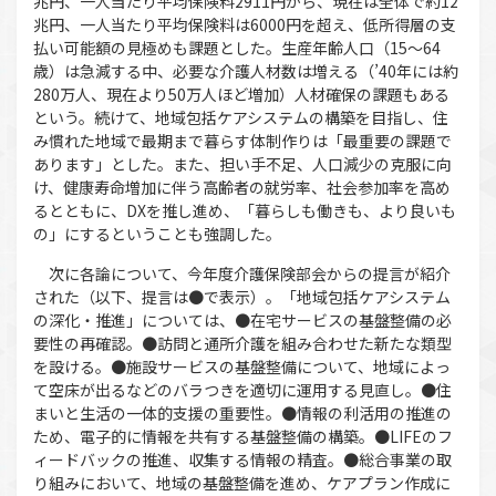
兆円、一人当たり平均保険料2911円から、現在は全体で約12
兆円、一人当たり平均保険料は6000円を超え、低所得層の支
払い可能額の見極めも課題とした。生産年齢人口（15〜64
歳）は急減する中、必要な介護人材数は増える（’40年には約
280万人、現在より50万人ほど増加）人材確保の課題もある
という。続けて、地域包括ケアシステムの構築を目指し、住
み慣れた地域で最期まで暮らす体制作りは「最重要の課題で
あります」とした。また、担い手不足、人口減少の克服に向
け、健康寿命増加に伴う高齢者の就労率、社会参加率を高め
るとともに、DXを推し進め、「暮らしも働きも、より良いも
の」にするということも強調した。
次に各論について、今年度介護保険部会からの提言が紹介
された（以下、提言は●で表示）。「地域包括ケアシステム
の深化・推進」については、●在宅サービスの基盤整備の必
要性の再確認。●訪問と通所介護を組み合わせた新たな類型
を設ける。●施設サービスの基盤整備について、地域によっ
て空床が出るなどのバラつきを適切に運用する見直し。●住
まいと生活の一体的支援の重要性。●情報の利活用の推進の
ため、電子的に情報を共有する基盤整備の構築。●LIFEのフ
ィードバックの推進、収集する情報の精査。●総合事業の取
り組みにおいて、地域の基盤整備を進め、ケアプラン作成に