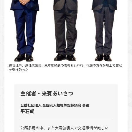
退任理事、退任代議員、永年勤続者の表彰も行われ、代表の方々が壇上で賞状
を受け取った
主催者・来賓あいさつ
公益社団法人 全国老人福祉施設協議会 会長
平石朗
公務多用の中、また大寒波襲来で交通事情が厳しい