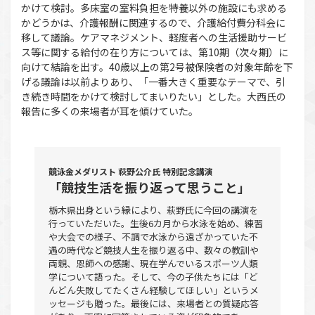
かけて検討。多床室の室料負担を特養以外の施設にも求める
かどうかは、介護報酬に関連するので、介護給付費分科会に
移して議論。ケアマネジメント、軽度者への生活援助サービ
ス等に関する給付の在り方については、第10期（次々期）に
向けて結論を出す。40歳以上の第2号被保険者の対象年齢を下
げる議論は以前よりあり、「一番大きく重要なテーマで、引
き続き時間をかけて検討してまいりたい」とした。大西氏の
報告に多くの来場者が耳を傾けていた。
競泳金メダリスト 萩野公介氏 特別記念講演
「競技生活を振り返って思うこと」
栃木県出身という縁により、萩野氏に今回の講演を
行っていただいた。生後6カ月から水泳を始め、練習
や大会での様子、不調で水泳から遠ざかっていた不
遇の時代など競技人生を振り返る中、数々の教訓や
両親、恩師への感謝、現在学んでいるスポーツ人類
学について語った。そして、今の子供たちには「ど
んどん失敗してたくさん経験してほしい」というメ
ッセージも贈った。最後には、来場者との質疑応答