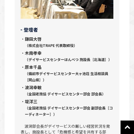
登壇者
鎌田大啓
（株式会社TRAPE 代表取締役）
木南孝幸
（デイサービスセンターほんべつ 施設長［北海道］）
原本千晶
（備前市デイサービスセンター大ヶ池荘 生活相談員
［岡山県］）
波潟幸敏
（全国老施協 デイサービスセンター部会 部会長）
堤洋三
（全国老施協 デイサービスセンター部会 副部会長［コ
ーディネーター］）
波潟部会長がデイサービスの厳しい経営状況を発
表し、施設長として「危機感と希望を共有する部