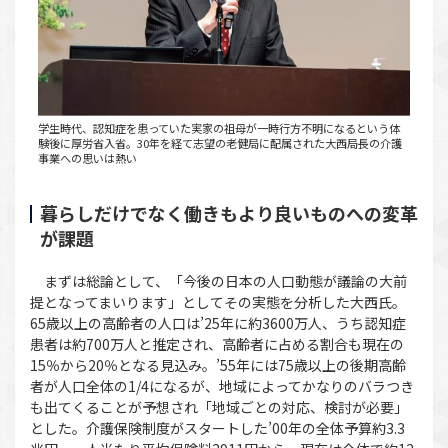
学生時代、認知症を患っていた実家の祖母が一時行方不明になるという体
験後に厚労省入省。30年を経て志望の老健局に配属された大西局長の介護
事業への思いは熱い
暮らしだけでなく働きもより良いものへの変革
が課題
まずは総論として、「今後の日本の人口動態が議論の大前
提となってまいります」としてその実態を分析した大西氏。
65歳以上の高齢者の人口は’25年に約3600万人、うち認知症
患者は約700万人と推定され、高齢者に占める割合も現在の
15％から20％となる見込み。’55年には75歳以上の後期高齢
者が人口全体の1/4になるが、地域によってかなりのバラつき
も出てくることが予想され「地域ごとの対応、検討が必要」
とした。介護保険制度がスタートした’00年の全体予算約3.3