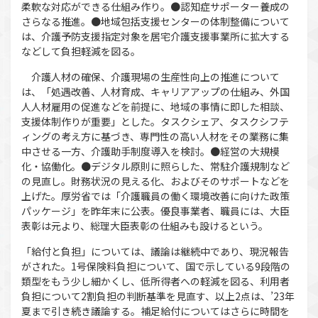
柔軟な対応ができる仕組み作り。●認知症サポーター養成の
さらなる推進。●地域包括支援センターの体制整備について
は、介護予防支援指定対象を居宅介護支援事業所に拡大する
などして負担軽減を図る。
介護人材の確保、介護現場の生産性向上の推進について
は、「処遇改善、人材育成、キャリアアップの仕組み、外国
人人材雇用の促進などを前提に、地域の事情に即した相談、
支援体制作りが重要」とした。タスクシェア、タスクシフテ
ィングの考え方に基づき、専門性の高い人材をその業務に集
中させる一方、介護助手制度導入を検討。●経営の大規模
化・協働化。●デジタル原則に照らした、常駐介護規制など
の見直し。財務状況の見える化、およびそのサポートなどを
上げた。厚労省では「介護職員の働く環境改善に向けた政策
パッケージ」を昨年末に公表。優良事業者、職員には、大臣
表彰は元より、総理大臣表彰の仕組みも設けるという。
「給付と負担」については、議論は継続中であり、現況報告
がされた。1号保険料負担について、国で示している9段階の
類型をもう少し細かくし、低所得者への軽減を図る、利用者
負担について2割負担の判断基準を見直す、以上2点は、’23年
夏まで引き続き議論する。補足給付についてはさらに時間を