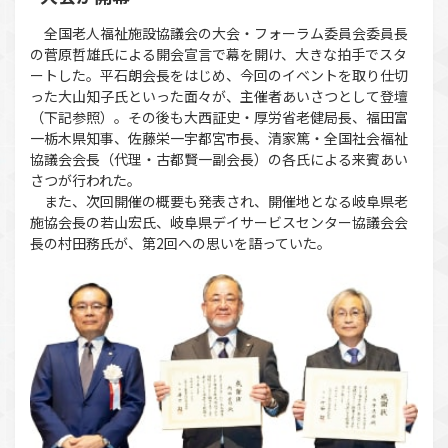
全国老人福祉施設協議会の大会・フォーラム委員会委員長
の菅原哲雄氏による開会宣言で幕を開け、大きな拍手でスタ
ートした。平石朗会長をはじめ、今回のイベントを取り仕切
った大山知子氏といった面々が、主催者あいさつとして登壇
（下記参照）。その後も大西証史・厚労省老健局長、福田富
一栃木県知事、佐藤栄一宇都宮市長、清家篤・全国社会福祉
協議会会長（代理・古都賢一副会長）の各氏による来賓あい
さつが行われた。
また、次回開催の概要も発表され、開催地となる岐阜県老
施協会長の若山宏氏、岐阜県デイサービスセンター協議会会
長の村田務氏が、第2回への思いを語っていた。