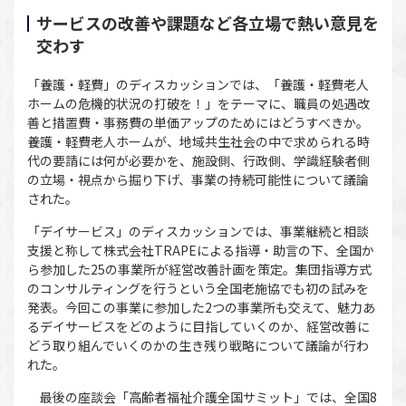
サービスの改善や課題など各立場で熱い意見を
交わす
「養護・軽費」のディスカッションでは、「養護・軽費老人
ホームの危機的状況の打破を！」をテーマに、職員の処遇改
善と措置費・事務費の単価アップのためにはどうすべきか。
養護・軽費老人ホームが、地域共生社会の中で求められる時
代の要請には何が必要かを、施設側、行政側、学識経験者側
の立場・視点から掘り下げ、事業の持続可能性について議論
された。
「デイサービス」のディスカッションでは、事業継続と相談
支援と称して株式会社TRAPEによる指導・助言の下、全国か
ら参加した25の事業所が経営改善計画を策定。集団指導方式
のコンサルティングを行うという全国老施協でも初の試みを
発表。今回この事業に参加した2つの事業所も交えて、魅力あ
るデイサービスをどのように目指していくのか、経営改善に
どう取り組んでいくのかの生き残り戦略について議論が行わ
れた。
最後の座談会「⾼齢者福祉介護全国サミット」では、全国8