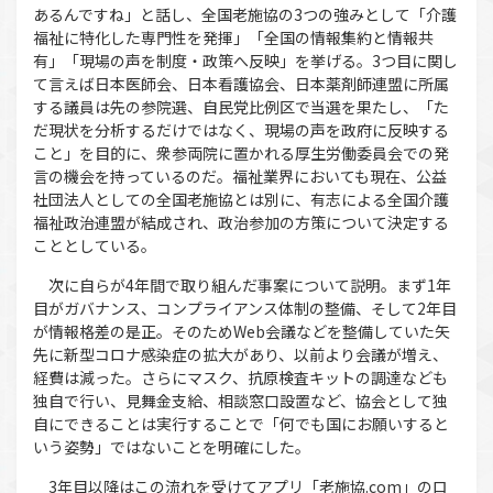
あるんですね」と話し、全国老施協の3つの強みとして「介護
福祉に特化した専門性を発揮」「全国の情報集約と情報共
有」「現場の声を制度・政策へ反映」を挙げる。3つ目に関し
て言えば日本医師会、日本看護協会、日本薬剤師連盟に所属
する議員は先の参院選、自民党比例区で当選を果たし、「た
だ現状を分析するだけではなく、現場の声を政府に反映する
こと」を目的に、衆参両院に置かれる厚生労働委員会での発
言の機会を持っているのだ。福祉業界においても現在、公益
社団法人としての全国老施協とは別に、有志による全国介護
福祉政治連盟が結成され、政治参加の方策について決定する
こととしている。
次に自らが4年間で取り組んだ事案について説明。まず1年
目がガバナンス、コンプライアンス体制の整備、そして2年目
が情報格差の是正。そのためWeb会議などを整備していた矢
先に新型コロナ感染症の拡大があり、以前より会議が増え、
経費は減った。さらにマスク、抗原検査キットの調達なども
独自で行い、見舞金支給、相談窓口設置など、協会として独
自にできることは実行することで「何でも国にお願いすると
いう姿勢」ではないことを明確にした。
3年目以降はこの流れを受けてアプリ「老施協.com」のロ