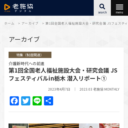
search
menu
最新情報
ホーム
>
アーカイブ
>
第1回全国老人福祉施設大会・研究会議 JSフェスティ
アーカイブ
福祉施設SX
特集（制度関連）
キャリアアップ
介護新時代への前進
第1回全国老人福祉施設大会・研究会議 JS
こころとからだ
フェスティバルin栃木 潜入リポート①
アーカイブ
2023年4月7日
2023.03 老施協 MONTHLY
Facebook
Twitter
Line
共
有