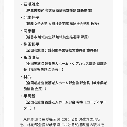
石毛雅之
（厚生労働省 老健局 高齢者支援課 課長補佐）
北本佳子
（昭和女子大学 人間社会学部 福祉社会学科 教授）
関泰輔
（越谷市 地域共生部 地域共生推進課 課長）
桝田和平
（全国老施協 介護保険事業等経営委員会 委員長）
永原澄弘
（全国老施協 軽費老人ホーム・ケアハウス部会 副部会
長［福岡県老施協 会長］）
林武
（全国老施協 養護老人ホーム部会 副部会長［岐阜県老
施協 副会長］）
平岡毅
（全国老施協 養護老人ホーム部会 幹事［コーディネー
ター］）
永原副部会長が福岡県における処遇改善の現状
を、林副部会長が岐阜県における処遇改善の現状を